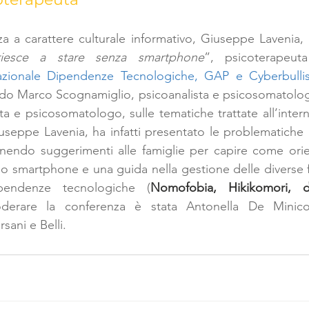
a a carattere culturale informativo, Giuseppe Lavenia, a
riesce a stare senza smartphone
”, psicoterapeut
azionale Dipendenze Tecnologiche, GAP e Cyberbullis
rdo Marco Scognamiglio, psicoanalista e psicosomatolog
a e psicosomatologo, sulle tematiche trattate all’interno
seppe Lavenia, ha infatti presentato le problematiche l
rnendo suggerimenti alle famiglie per capire come orien
dello smartphone e una guida nella gestione delle diverse 
pendenze tecnologiche (
Nomofobia, Hikikomori, d
erare la conferenza è stata Antonella De Minico, 
rsani e Belli.