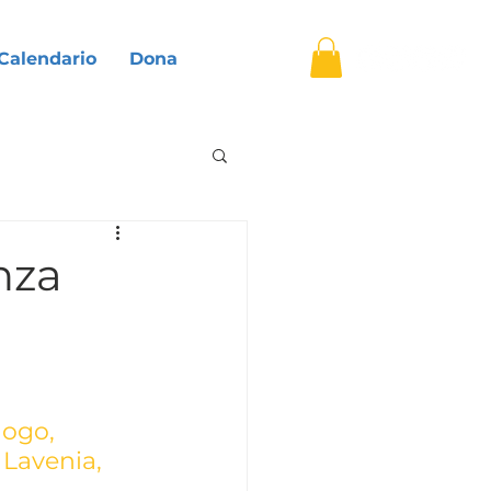
▿
Calendario
Dona
nza
ogo, 
Lavenia, 