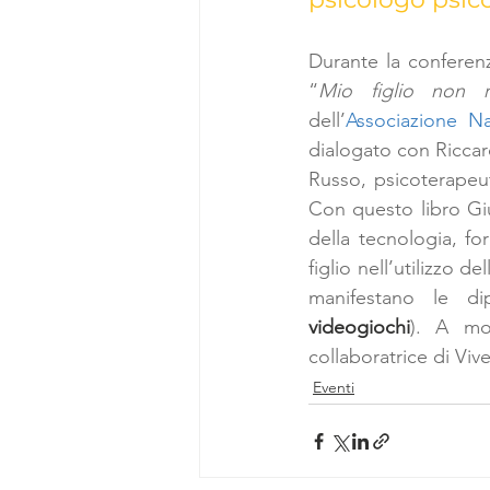
Durante la conferenz
“
Mio figlio non 
dell’
Associazione N
dialogato con Ricca
Russo, psicoterapeut
Con questo libro Giu
della tecnologia,
fo
figlio nell’utilizzo 
manifestano le di
videogiochi
). A mod
collaboratrice di Vive
Eventi