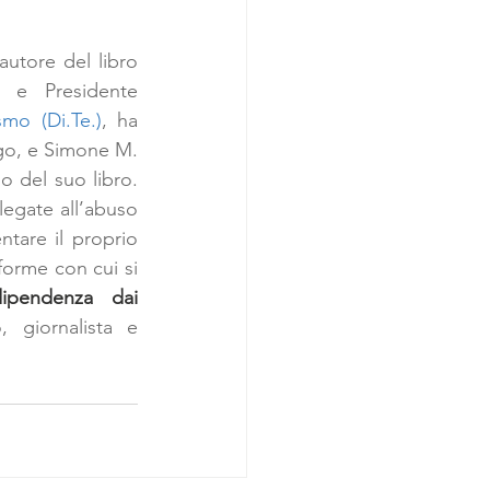
utore del libro 
a e Presidente 
mo (Di.Te.)
, ha 
o, e Simone M. 
 del suo libro. 
egate all’abuso 
tare il proprio 
forme con cui si 
ipendenza dai 
giornalista e 