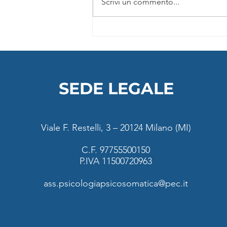
Scrivi un commento...
Trauma-informed Yoga |
Rivoluziona il tuo modo di
insegnare yoga
SEDE LEGALE
Viale F. Restelli, 3 – 20124 Milano (MI)
C.F. 97755500150
P.IVA 11500720963
ass.psicologiapsicosomatica@pec.it