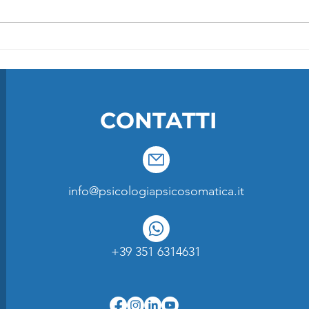
FILOSOFARTI 2024 | I
FILO
paradossi del visibile
natu
nell’era dell’intelligenza
Dial
artificiale
CONTATTI
info@psicologiapsicosomatica.it
+39 351 6314631