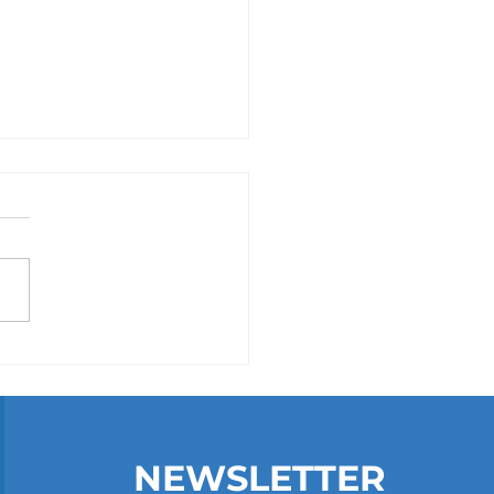
SOFARTI 2023 | Sulla
ra del Limite -
ogo fra menti inquiete
NEWSLETTER