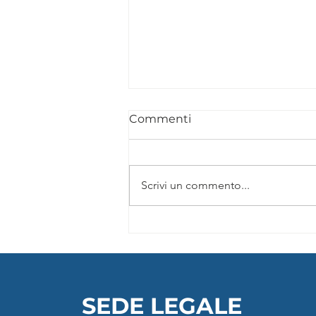
Commenti
Scrivi un commento...
Trauma-informed Yoga |
Rivoluziona il tuo modo di
insegnare yoga
SEDE LEGALE