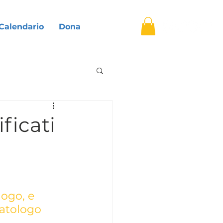
▿
Calendario
Dona
ficati
ogo, e 
matologo