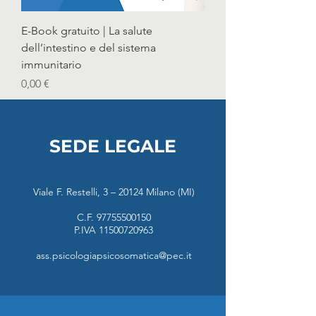
E-Book gratuito | La salute
dell’intestino e del sistema
immunitario
Prezzo
0,00 €
SEDE LEGALE
Viale F. Restelli, 3 – 20124 Milano (MI)
C.F.
97755500150
P.IVA
11500720963
ass.psicologiapsicosomatica@pec.it