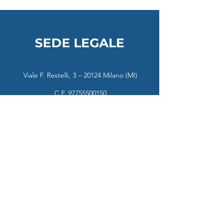
SEDE LEGALE
Viale F. Restelli, 3 – 20124 Milano (MI)
C.F.
97755500150
P.IVA
11500720963
ass.psicologiapsicosomatica@pec.it
CONTATTI
info@psicologiapsicosomatica.it