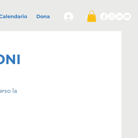
▿
Calendario
Dona
ONI
erso la