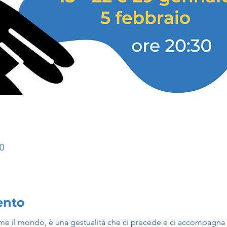
00
vento
come il mondo, è una gestualità che ci precede e ci accompagna lu