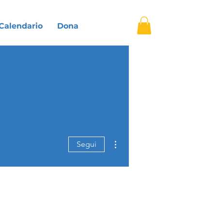
▿
Calendario
Dona
Altre azioni
Segui