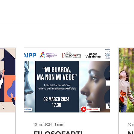
10 mar 2024
∙
1
min
10 
FILOSOFARTI
N