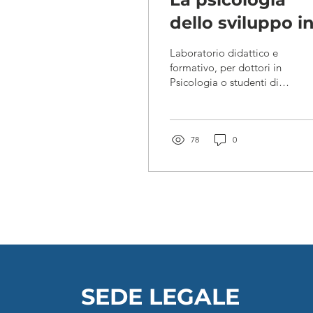
dello sviluppo i
psicosomatica
Laboratorio didattico e
formativo, per dottori in
Psicologia o studenti di
psicologia In corso, ogni
giovedì, ore 9:00 – 10:30,
Zoom...
78
0
SEDE LEGALE