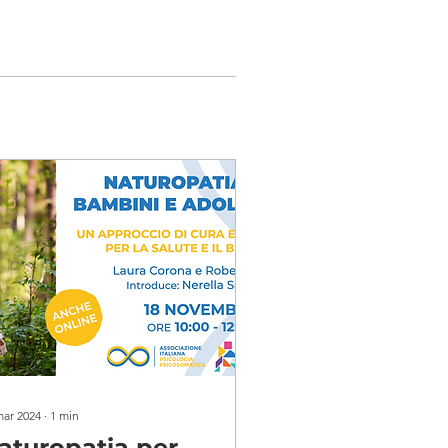
mar 2024
∙
1
min
aturopatia per