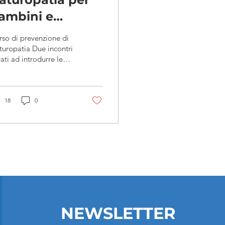
ambini e
dolescenti | Un
so di prevenzione di
pproccio di cura
uropatia Due incontri
ati ad introdurre le
 prevenzione
iche dell’approccio
er la salute e il
turopatico con bambini
dolescenti,...
enessere
18
0
NEWSLETTER